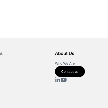
es
About Us
Who We Are
Contact us