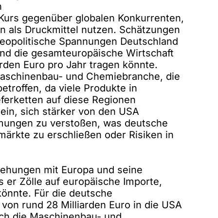
n
 Kurs gegenüber globalen Konkurrenten,
n als Druckmittel nutzen. Schätzungen
geopolitische Spannungen Deutschland
rend die gesamteuropäische Wirtschaft
arden Euro pro Jahr tragen könnte.
Maschinenbau- und Chemiebranche, die
etroffen, da viele Produkte in
eferketten auf diese Regionen
in, sich stärker von den USA
mungen zu versto
ß
en, was deutsche
ärkte zu erschlie
ß
en oder Risiken in
iehungen mit Europa und seine
s er Zölle auf europäische Importe,
könnte. Für die deutsche
 von rund 28 Milliarden Euro in die USA
Auch die Maschinenbau- und