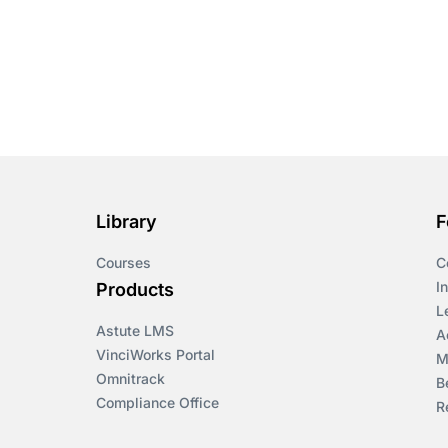
Library
F
Courses
C
I
Products
L
Astute LMS
A
VinciWorks Portal
M
Omnitrack
B
Compliance Office
R