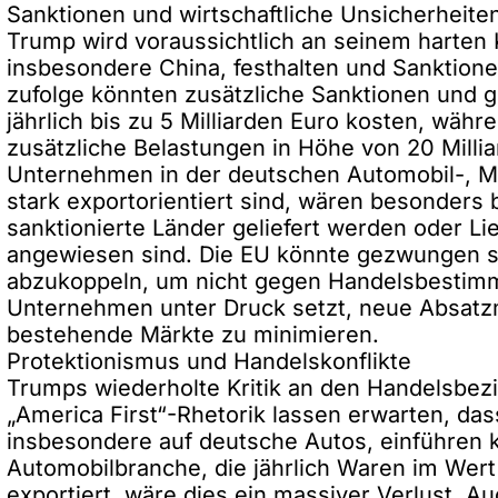
Sanktionen und wirtschaftliche Unsicherheite
Trump wird voraussichtlich an seinem harten
insbesondere China, festhalten und Sanktione
zufolge könnten zusätzliche Sanktionen und 
jährlich bis zu 5 Milliarden Euro kosten, wäh
zusätzliche Belastungen in Höhe von 20 Milli
Unternehmen in der deutschen Automobil-, 
stark exportorientiert sind, wären besonders b
sanktionierte Länder geliefert werden oder Li
angewiesen sind. Die EU könnte gezwungen se
abzukoppeln, um nicht gegen Handelsbestim
Unternehmen unter Druck setzt, neue Absatzm
bestehende Märkte zu minimieren.
Protektionismus und Handelskonflikte
Trumps wiederholte Kritik an den Handelsbez
„America First“-Rhetorik lassen erwarten, das
insbesondere auf deutsche Autos, einführen 
Automobilbranche, die jährlich Waren im Wert
exportiert, wäre dies ein massiver Verlust. 