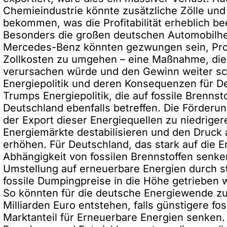
Chemieindustrie könnte zusätzliche Zölle u
bekommen, was die Profitabilität erheblich be
Besonders die gro
ß
en deutschen Automobilhe
Mercedes-Benz könnten gezwungen sein, Pro
Zollkosten zu umgehen – eine Ma
ß
nahme, die
verursachen würde und den Gewinn weiter sc
Energiepolitik und deren Konsequenzen für D
Trumps Energiepolitik, die auf fossile Brennst
Deutschland ebenfalls betreffen. Die Förderu
der Export dieser Energiequellen zu niedrige
Energiemärkte destabilisieren und den Druc
erhöhen. Für Deutschland, das stark auf die 
Abhängigkeit von fossilen Brennstoffen senken
Umstellung auf erneuerbare Energien durch s
fossile Dumpingpreise in die Höhe getrieben 
So könnten für die deutsche Energiewende zus
Milliarden Euro entstehen, falls günstigere f
Marktanteil für Erneuerbare Energien senken. 