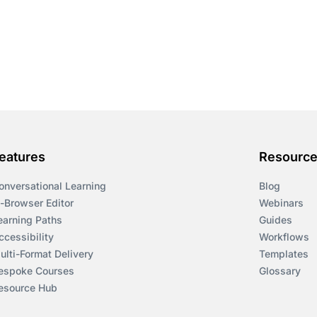
eatures
Resourc
onversational Learning
Blog
n-Browser Editor
Webinars
earning Paths
Guides
ccessibility
Workflows
ulti-Format Delivery
Templates
espoke Courses
Glossary
esource Hub