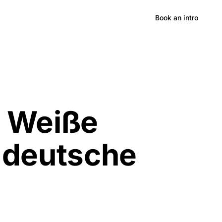
Hong Kong
Book an intro
 Wei
ß
e
 deutsche