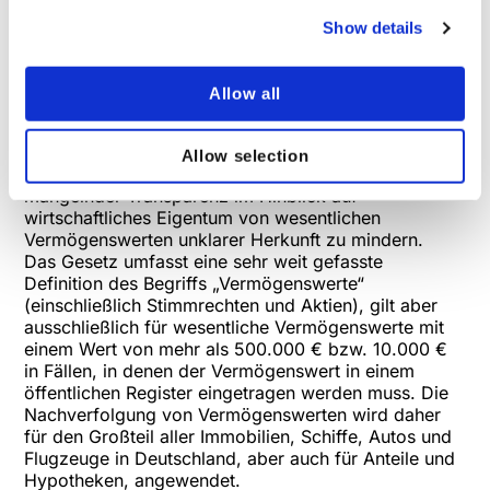
Finanzministeriums über weitreichende
Show details
Machtbefugnisse verfügen. Bedienstete des BBF, die
mit Vollzugsaufgaben betraut sind, werden über
Strafverfolgungsrechte verfügen, Schusswaffen
Allow all
tragen und Bankinformationen zu einer Person von
der BaFin anfordern können.
Das neue Vermögensermittlungsgesetz wird helfen,
Allow selection
die Risiken für die Wirtschaft aufgrund von
mangelnder Transparenz im Hinblick auf
wirtschaftliches Eigentum von wesentlichen
Vermögenswerten unklarer Herkunft zu mindern.
Das Gesetz umfasst eine sehr weit gefasste
Definition des Begriffs „Vermögenswerte“
(einschlie
ß
lich Stimmrechten und Aktien), gilt aber
ausschlie
ß
lich für wesentliche Vermögenswerte mit
einem Wert von mehr als 500.000 € bzw. 10.000 €
in Fällen, in denen der Vermögenswert in einem
öffentlichen Register eingetragen werden muss. Die
Nachverfolgung von Vermögenswerten wird daher
für den Gro
ß
teil aller Immobilien, Schiffe, Autos und
Flugzeuge in Deutschland, aber auch für Anteile und
Hypotheken, angewendet.