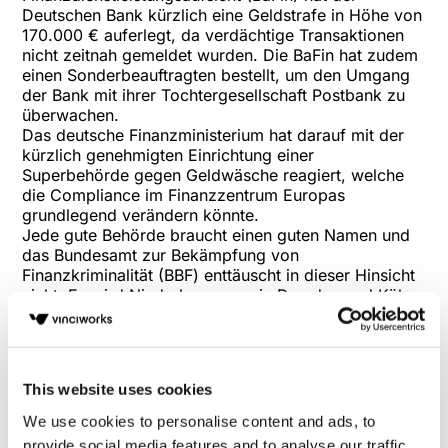
Deutschen Bank kürzlich eine
Geldstrafe
in Höhe von
170.000 € auferlegt, da verdächtige Transaktionen
nicht zeitnah gemeldet wurden. Die BaFin hat zudem
einen
Sonderbeauftragten
bestellt, um den Umgang
der Bank mit ihrer Tochtergesellschaft Postbank zu
überwachen.
Das deutsche Finanzministerium hat darauf mit der
kürzlich genehmigten Einrichtung einer
Superbehörde gegen Geldwäsche reagiert, welche
die Compliance im Finanzzentrum Europas
grundlegend verändern könnte.
Jede gute Behörde braucht einen guten Namen und
das Bundesamt zur Bekämpfung von
Finanzkriminalität (BBF) enttäuscht in dieser Hinsicht
nicht. Es wird Niederlassungen in Dresden und Köln
haben,
1.700 Personen beschäftigen und über ein
Budget von 700 Millionen € verfügen
. Das englische
Kürzel für das neue Amt lautet FBFI (Federal Bureau
of Financial Intelligence).
This website uses cookies
Das BBF wird durch die Gründung verschiedener
neuer Zentralstellen unterstützt, was einen
We use cookies to personalise content and ads, to
kollaborativen Ansatz zu Financial Intelligence und
provide social media features and to analyse our traffic.